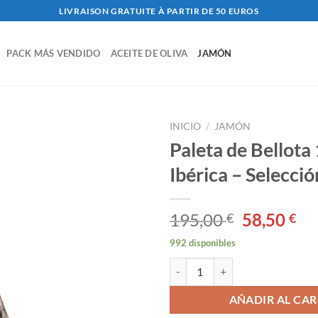
LIVRAISON GRATUITE À PARTIR DE 50 EUROS
PACK MÁS VENDIDO
ACEITE DE OLIVA
JAMÓN
INICIO
/
JAMÓN
Paleta de Bellot
Ibérica – Selecció
El
El
195,00
58,50
€
€
precio
pr
992 disponibles
original
ac
Paleta de Bellota 100% Ibérica - 
era:
es:
195,00 €.
58
AÑADIR AL CAR