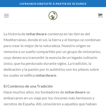
Saltar
LIVRAISON GRATUITE À PARTIR DE 50 EUROS
al
contenido
La historia de
nnhardware
comienza en las tierras del
Mediterráneo, donde el sol, la tierra y el tiempo se combinan
para crear lo mejor de la naturaleza. Nuestro origen se
remonta a un sueño compartido por un grupo de visionarios,
cuyo deseo era transmitir la esencia de un legado culinario
único, que ha perdurado durante siglos. La tradición, la
dedicación y la pasión por lo auténtico son los pilares sobre
los cuales se edifica
nnhardware
.
El Comienzo de una Tradición
Hace muchos años, los fundadores de
nnhardware
se
embarcaron en un viaje por los rincones más hermosos y
secretos de España. Allí, conocieron a aquellos que habían