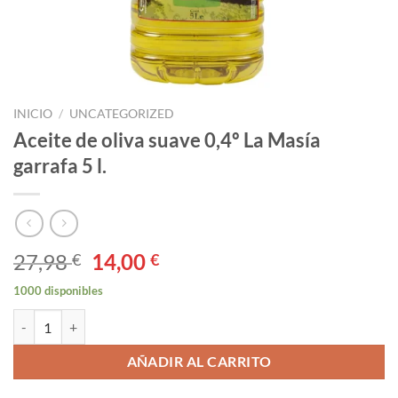
INICIO
/
UNCATEGORIZED
Aceite de oliva suave 0,4º La Masía
garrafa 5 l.
El
El
27,98
14,00
€
€
precio
precio
1000 disponibles
original
actual
Aceite de oliva suave 0,4º La Masía garrafa 5 l. cantidad
era:
es:
27,98 €.
14,00 €.
AÑADIR AL CARRITO