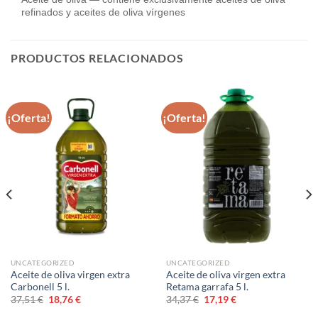
refinados y aceites de oliva vírgenes
PRODUCTOS RELACIONADOS
¡Oferta!
¡Oferta!
UNCATEGORIZED
UNCATEGORIZED
Aceite de oliva virgen extra
Aceite de oliva virgen extra
Carbonell 5 l.
Retama garrafa 5 l.
El
El
El
El
37,51
€
18,76
€
34,37
€
17,19
€
precio
precio
precio
precio
original
actual
original
actual