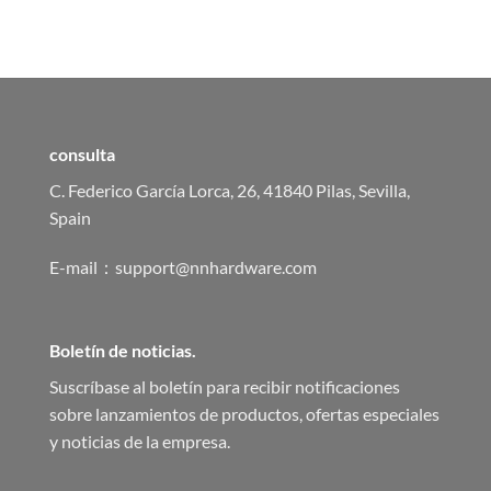
era:
es:
era:
es:
37,51 €.
18,76 €.
34,37 €.
17,19 €.
consulta
C. Federico García Lorca, 26, 41840 Pilas, Sevilla,
Spain
E-mail：support@nnhardware.com
Boletín de noticias.
Suscríbase al boletín para recibir notificaciones
sobre lanzamientos de productos, ofertas especiales
y noticias de la empresa.