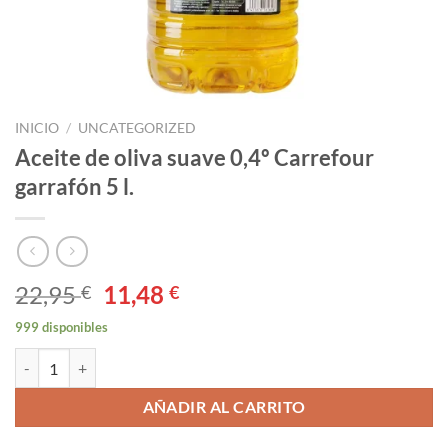
INICIO
/
UNCATEGORIZED
Aceite de oliva suave 0,4º Carrefour
garrafón 5 l.
El
El
22,95
11,48
€
€
precio
precio
999 disponibles
original
actual
Aceite de oliva suave 0,4º Carrefour garrafón 5 l. cantidad
era:
es:
22,95 €.
11,48 €.
AÑADIR AL CARRITO