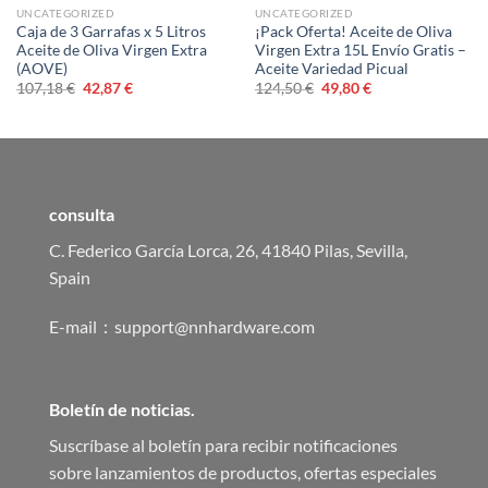
UNCATEGORIZED
UNCATEGORIZED
Caja de 3 Garrafas x 5 Litros
¡Pack Oferta! Aceite de Oliva
Aceite de Oliva Virgen Extra
Virgen Extra 15L Envío Gratis –
(AOVE)
Aceite Variedad Picual
El
El
El
El
107,18
€
42,87
€
124,50
€
49,80
€
precio
precio
precio
precio
original
actual
original
actual
era:
es:
era:
es:
107,18 €.
42,87 €.
124,50 €.
49,80 €.
consulta
C. Federico García Lorca, 26, 41840 Pilas, Sevilla,
Spain
E-mail：support@nnhardware.com
Boletín de noticias.
Suscríbase al boletín para recibir notificaciones
sobre lanzamientos de productos, ofertas especiales